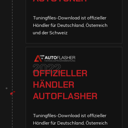
Tuningfiles-Download ist offizieller
Händler für Deutschland, Österreich
und der Schweiz
2022
O
F
F
I
Z
I
E
L
L
E
R
H
Ä
N
D
L
E
R
A
U
T
O
F
L
A
S
H
E
R
Tuningfiles-Download ist offizieller
Händler für Deutschland, Österreich