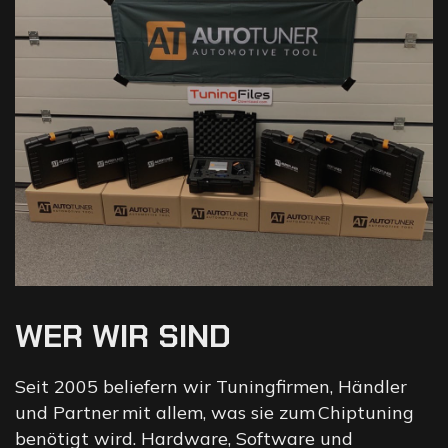
W
E
R
W
I
R
S
I
N
D
Seit 2005 beliefern wir Tuningfirmen, Händler
und Partner mit allem, was sie zum Chiptuning
benötigt wird. Hardware, Software und