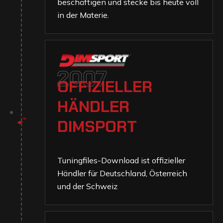
beschäftigen und stecke bis heute voll
in der Materie.
2007
O
F
F
I
Z
I
E
L
L
E
R
H
Ä
N
D
L
E
R
D
I
M
S
P
O
R
T
Tuningfiles-Download ist offizieller
Händler für Deutschland, Österreich
und der Schweiz