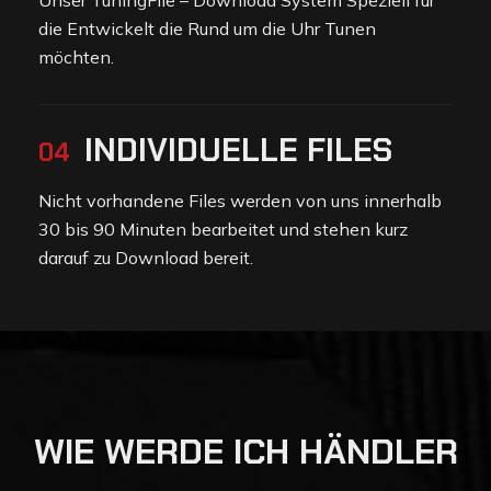
Unser TuningFile – Download System Speziell für
die Entwickelt die Rund um die Uhr Tunen
möchten.
INDIVIDUELLE FILES
04
Nicht vorhandene Files werden von uns innerhalb
30 bis 90 Minuten bearbeitet und stehen kurz
darauf zu Download bereit.
W
I
E
W
E
R
D
E
I
C
H
H
Ä
N
D
L
E
R