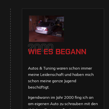
2000
W
I
E
E
S
B
E
G
A
N
N
Autos & Tuning waren schon immer
meine Leidenschaft und haben mich
schon meine ganze Jugend
beschäftigt.
Irgendwann im Jahr 2000 fing ich an
am eigenen Auto zu schrauben mit den