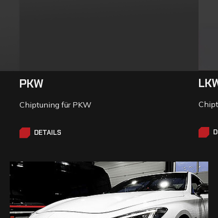
LK
PKW
Chip
Chiptuning für PKW
D
DETAILS
D
DETAILS