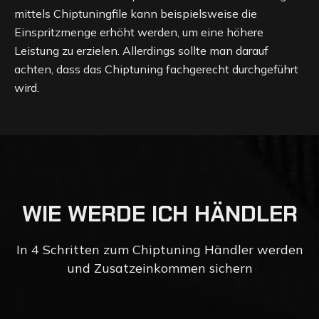
mittels Chiptuningfile kann beispielsweise die
Einspritzmenge erhöht werden, um eine höhere
Leistung zu erzielen. Allerdings sollte man darauf
achten, dass das Chiptuning fachgerecht durchgeführt
wird.
W
I
E
W
E
R
D
E
I
C
H
H
Ä
N
D
L
E
R
In 4 Schritten zum Chiptuning Händler werden
und Zusatzeinkommen sichern