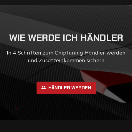
W
I
E
W
E
R
D
E
I
C
H
H
Ä
N
D
L
E
R
In 4 Schritten zum Chiptuning Händler werden
und Zusatzeinkommen sichern
HÄNDLER WERDEN