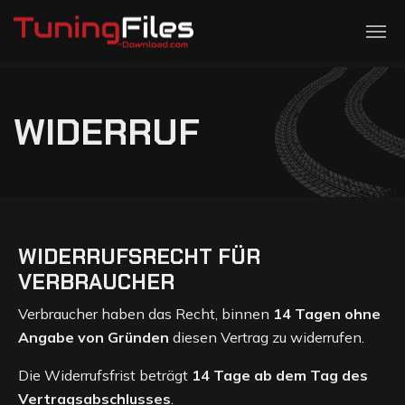
Skip to main navigation
Skip to main content
Skip to page footer
W
I
D
E
R
R
U
F
WIDERRUFSRECHT FÜR
VERBRAUCHER
Verbraucher haben das Recht, binnen
14 Tagen ohne
Angabe von Gründen
diesen Vertrag zu widerrufen.
Die Widerrufsfrist beträgt
14 Tage ab dem Tag des
Vertragsabschlusses
.