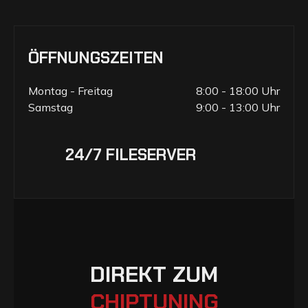
ÖFFNUNGSZEITEN
Montag - Freitag
8:00 - 18:00 Uhr
Samstag
9:00 - 13:00 Uhr
24/7 FILESERVER
D
I
R
E
K
T
Z
U
M
C
H
I
P
T
U
N
I
N
G