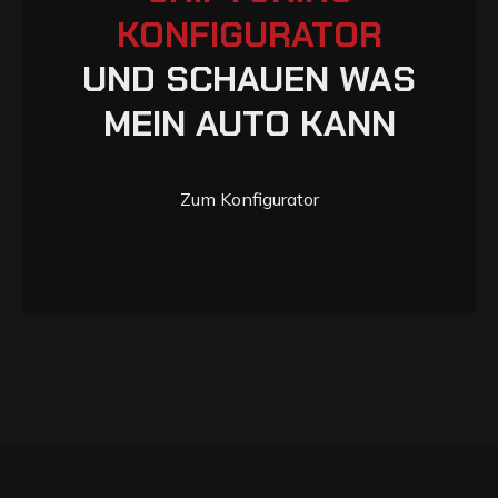
K
O
N
F
I
G
U
R
A
T
O
R
U
N
D
S
C
H
A
U
E
N
W
A
S
M
E
I
N
A
U
T
O
K
A
N
N
Zum Konfigurator