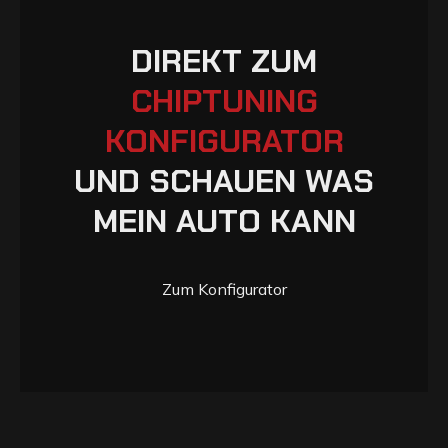
D
I
R
E
K
T
Z
U
M
C
H
I
P
T
U
N
I
N
G
K
O
N
F
I
G
U
R
A
T
O
R
U
N
D
S
C
H
A
U
E
N
W
A
S
M
E
I
N
A
U
T
O
K
A
N
N
Zum Konfigurator