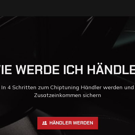
W
I
E
W
E
R
D
E
I
C
H
H
Ä
N
D
L
In 4 Schritten zum Chiptuning Händler werden und
Zusatzeinkommen sichern
HÄNDLER WERDEN