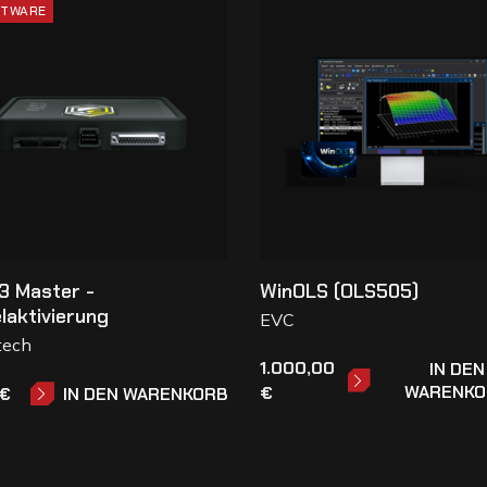
TWARE
3 Master -
WinOLS (OLS505)
laktivierung
EVC
tech
1.000,00
IN DEN
WARENKO
€
 €
IN DEN WARENKORB