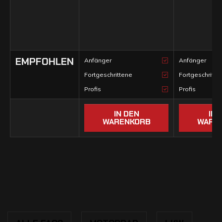
EMPFOHLEN
Anfänger
Anfänger
Fortgeschrittene
Fortgeschritte
Profis
Profis
IN DEN
IN 
WARENKORB
WARE