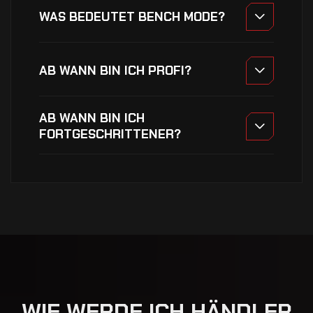
WAS BEDEUTET BENCH MODE?
AB WANN BIN ICH PROFI?
AB WANN BIN ICH
FORTGESCHRITTENER?
W
I
E
W
E
R
D
E
I
C
H
H
Ä
N
D
L
E
R