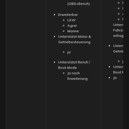
Mot
(OBD+Bench)
LK
Agr
Erweiterbar
Mar
LKW
Unterstüt
Agrar
Fahrzeuge
Marine
erfragen
Unterstützt Motor &
Getriebesteuerung
Unterstüt
Getriebe
ja
ja
Unterstützt Bench /
Unterstüt
Boot Mode
Boot Mo
Ja nach
Ja
Erweiterung