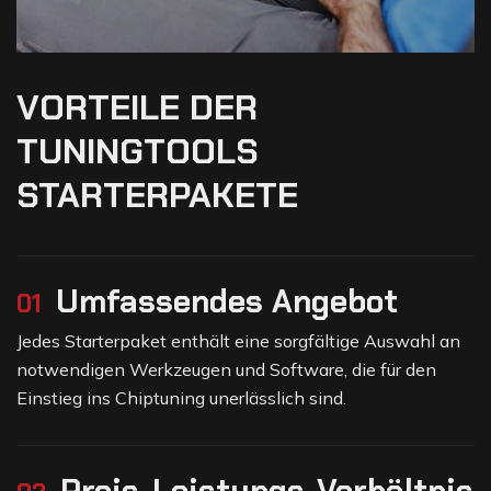
V
O
R
T
E
I
L
E
D
E
R
T
U
N
I
N
G
T
O
O
L
S
S
T
A
R
T
E
R
P
A
K
E
T
E
Umfassendes Angebot
01
Jedes Starterpaket enthält eine sorgfältige Auswahl an
notwendigen Werkzeugen und Software, die für den
Einstieg ins Chiptuning unerlässlich sind.