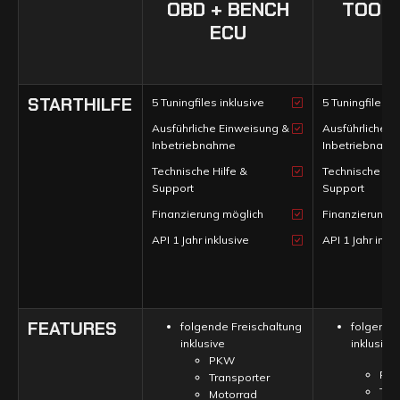
OBD + BENCH
TOOL 
ECU
STARTHILFE
5 Tuningfiles inklusive
5 Tuningfiles i
Ausführliche Einweisung &
Ausführliche E
Inbetriebnahme
Inbetriebnah
Technische Hilfe &
Technische Hil
Support
Support
Finanzierung möglich
Finanzierung 
API 1 Jahr inklusive
API 1 Jahr inkl
FEATURES
folgende Freischaltung
folgende
inklusive
inklusive
PKW
PK
Transporter
Tra
Motorrad